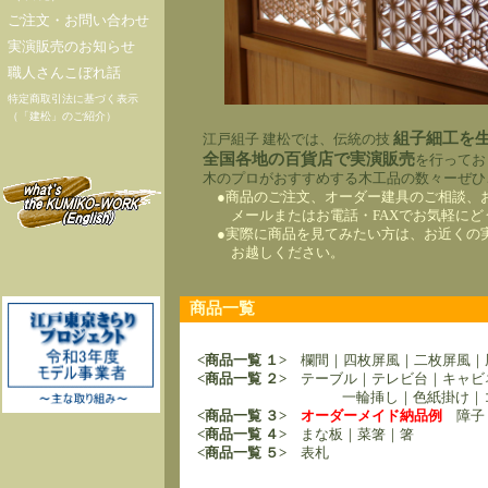
ご注文・お問い合わせ
実演販売のお知らせ
職人さんこぼれ話
特定商取引法に基づく表示
（「建松」のご紹介）
組子細工を
江戸組子 建松
では、伝統の技
全国各地の百貨店で
実演販売
を行ってお
木のプロがおすすめする木工品の数々ーぜひ
●商品のご注文、オーダー建具のご相談、
メールまたはお電話・FAXでお気軽にど
●実際に商品を見てみたい方は、お近くの
お越しください。
商品一覧
<商品一覧 １>
欄間｜四枚屏風｜二枚屏風｜
<商品一覧 ２>
テーブル｜テレビ台｜キャビ
一輪挿し｜色紙掛け｜コー
<商品一覧 ３>
オーダーメイド納品例
障子｜
<商品一覧 ４>
まな板｜菜箸｜箸
<商品一覧 ５>
表札