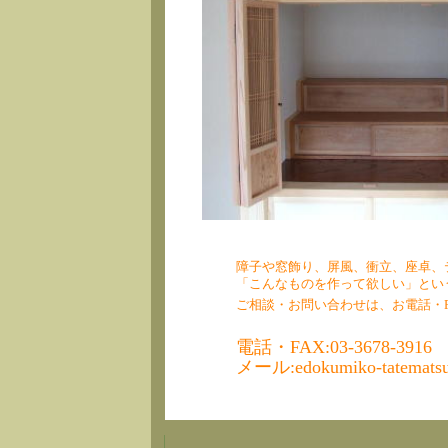
障子や窓飾り、屏風、衝立、座卓、
「こんなものを作って欲しい」とい
ご相談・お問い合わせは、お電話・
電話・FAX:03-3678-3916
メール:edokumiko-tatematsu