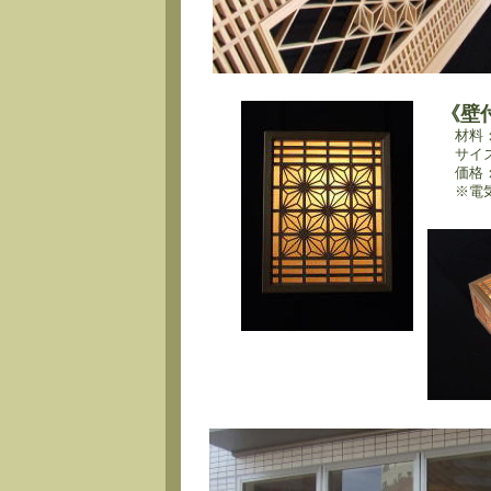
《壁
材料：
サイズ：
価格：7
※電気