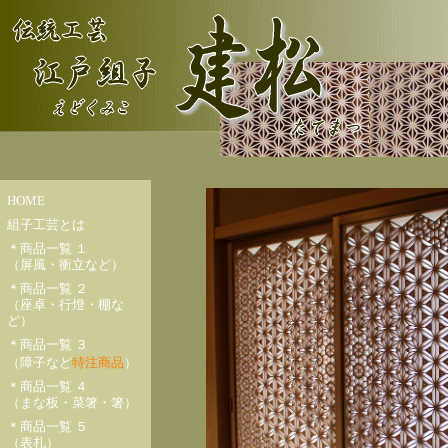
HOME
組子工芸とは
＊商品一覧 １
（屏風・衝立など）
＊商品一覧 ２
（座卓・行燈・棚な
ど）
＊商品一覧 ３
（障子など
特注商品
）
＊商品一覧 ４
（まな板・菜箸・箸）
＊商品一覧 ５
（表札）